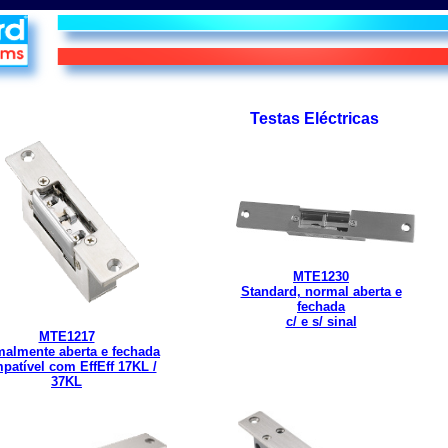
Testas Eléctricas
MTE1230
Standard, normal aberta e
fechada
c/ e s/ sinal
MTE1217
almente aberta e fechada
patível com EffEff 17KL /
37KL