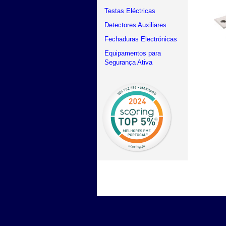
Testas Eléctricas
Detectores Auxiliares
Fechaduras Electrónicas
Equipamentos para
Segurança Ativa