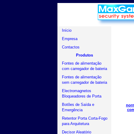
Início
Empresa
Contactos
Produtos
Fontes de alimentação
com carregador de bateria
Fontes de alimentação
sem carregador de bateria
Electromagnetos
Bloqueadores de Porta
Botões de Saída e
norm
com
Emergência
Retentor Porta Corta-Fogo
para Arquitetura
Decisor Aleatório